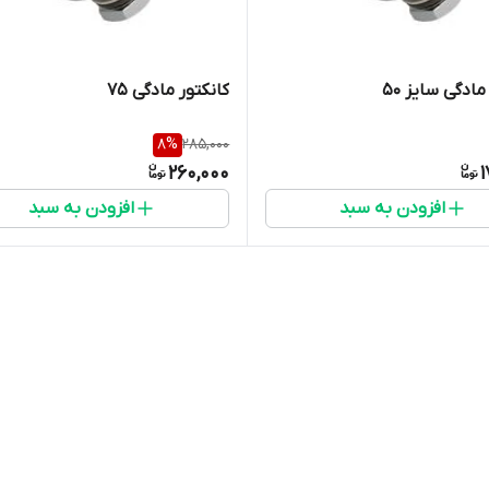
مادگی سایز 50
کانکتور مادگی 75
8
%
285,000
260,000
1
افزودن به سبد
افزودن به سبد