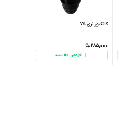
کانکتور نری 75
285,000
افزودن به سبد