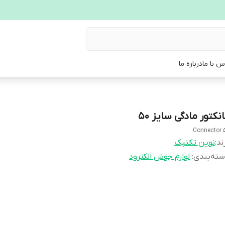
س با ما
درباره ما
نکتور مادگی سایز 50
Connector 
ند:
نوین تکنیک
ته‌بندی
:
لوازم جوش الکترود