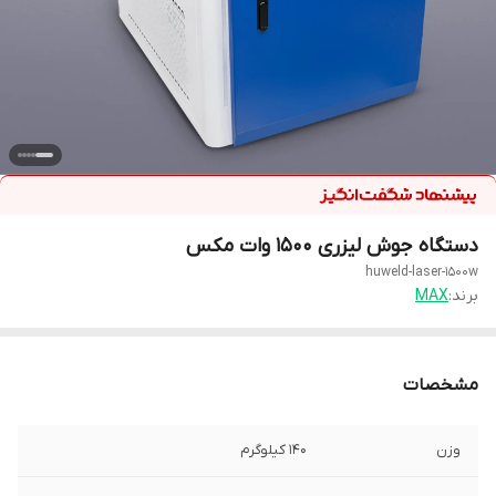
دستگاه جوش لیزری 1500 وات مکس
huweld-laser-1500w
برند:
MAX
مشخصات
وزن
140 کیلوگرم