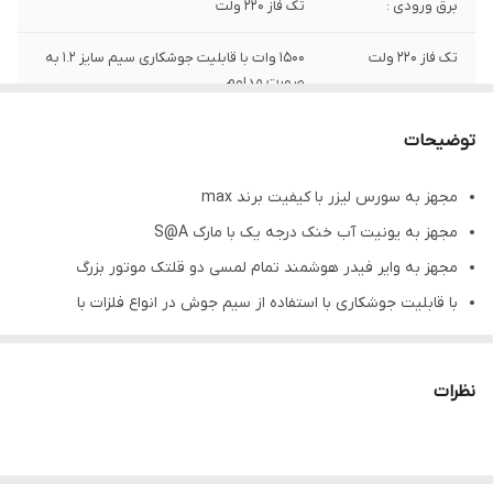
برق ورودی :
تک فاز 220 ولت
تک فاز 220 ولت
1500 وات با قابلیت جوشکاری سیم سایز 1.2 به
صورت مداوم
سیستم خنک کننده
آب خنک
توضیحات
:
مجهز به سورس لیزر با کیفیت برند max
ضخامت جوشکاری
6 میلی متر
مجهز به یونیت آب خنک درجه یک با مارک S@A
استنلس استیل :
مجهز به وایر فیدر هوشمند تمام لمسی دو قلتک موتور بزرگ
ضخامت جوشکاری
6 میلی متر
با قابلیت جوشکاری با استفاده از سیم جوش در انواع فلزات با
آهن
آلیاژهایی نظیر فولاد، استیل، برنج، چدن، آلومینیوم، منیزیوم و …..
ضخامت جوشکاری
5 میلی متر
جوشکاری بدون نیاز به سیم جوش در حالات مختلف
گالوانیزه
نظرات
برش با کیفیت انواع فلزات
ضخامت جوشکاری
4 میلی متر
تمیز کاری فلزات اکسیده شده
آلومینیوم
سرعت عمل چندین برابر نسبت به جوش tig و mig.mag