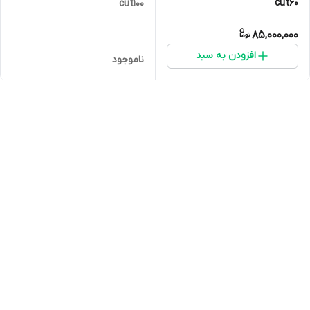
cut60
cut100
85,000,000
افزودن به سبد
ناموجود