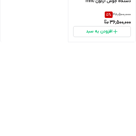
دستگاه جوش آرگون mnc
38,500,000
5
%
36,500,000
افزودن به سبد