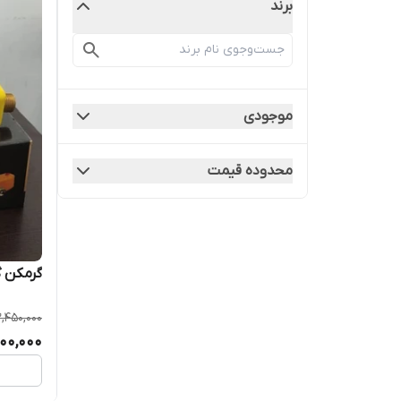
برند
موجودی
محدوده قیمت
گرمکن گاز CO2
2,450,000
200,000