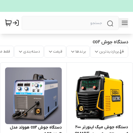
دستگاه جوش co2
پربازدیدترین
برندها
قیمت
دسته‌بندی
فقط م
دستگاه جوش میگ اینورتر 200
دستگاه جوش co2 هوولد مدل