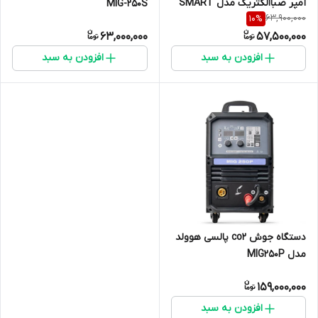
آمپر صباالکتریک مدل SMART
MIG-250S
63,900,000
10
%
MIG 200 S
63,000,000
57,500,000
افزودن به سبد
افزودن به سبد
دستگاه جوش co2 پالسی هوولد
مدل MIG250P
159,000,000
افزودن به سبد