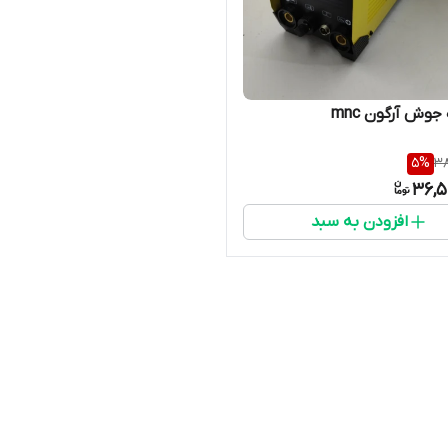
جوش آرگون mnc
5
%
38
36,5
افزودن به سبد