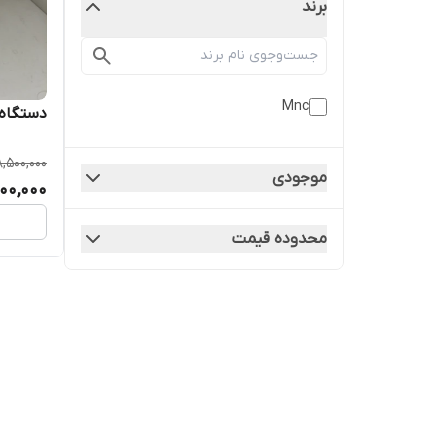
برند
Mnc
دستگاه 
,500,000
موجودی
00,000
محدوده قیمت