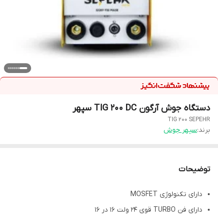
دستگاه جوش آرگون TIG 200 DC سپهر
TIG 200 SEPEHR
برند:
سپهر جوش
توضیحات
دارای تکنولوژی MOSFET
دارای فن TURBO قوی 24 ولت 16 در 16