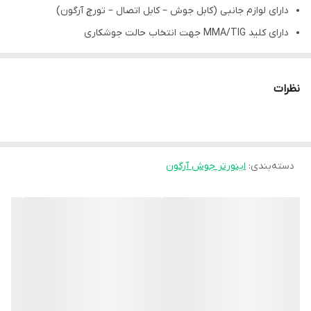
دارای لوازم جانبی (کابل جوش – کابل اتصال – تورچ آرگون)
دارای کلید MMA/TIG جهت انتخاب حالت جوشکاری
دارای تکنولوژی PWM وکنترل خروجی ثابت در هنگام جوشکاری
مجهز به سیستم قطع کن محافظتی
نظرات
جهت کار در کارخانجات آهن و استیل
مناسب جهت ساخت خطوط تولید صنایع غذایی و آشپزخانه های
صنعتی
دسته‌بندی
:
اینورتر جوش آرگون
مناسب برای ساخت دکور با استنلس استیل
جوشکاری پرقدرت فولاد استنلس استیل و آلیاژهای آن نیکل , برنج و
مس
شروع قدرتمند عملیات جوشکاری با قدرت و قوس ثابت
دارای استاندارد CE,ICE,ISIR
دارای ISO 9001
قابلیت جوشکاری با کیفیت با الکترود 1 الی 4