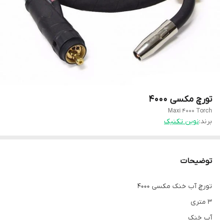
تورچ مکسی 4000
Maxi 4000 Torch
برند:
نوین تکنیک
توضیحات
تورچ آب خنک مکسی 4000
3 متری
آب خنک