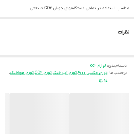
مناسب استفاده در تمامی دستگاههای جوش CO2 صنعتی
نظرات
دسته‌بندی
:
لوازم co2
برچسب‌ها :
تورچ مکسی 4000
،
تورچ آب خنک
،
تورچ CO2
،
تورچ هواخنک
،
تورچ