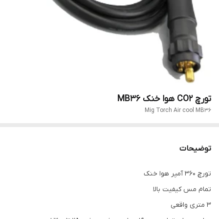
تورچ CO2 هوا خنک MB36
Mig Torch Air cool MB36
توضیحات
تورچ 360 آمپر هوا خنک
تمام مس کیفیت بالا
3 متری واقعی