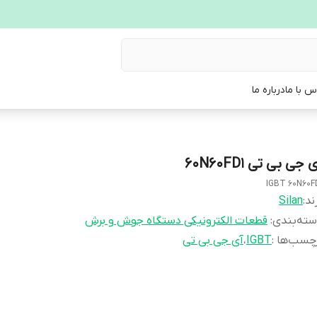
س با ما
درباره ما
 جی بی تی 60N60FD1
IGBT 60N60F
ند:
Silan
ته‌بندی
:
قطعات الکترونیکی دستگاه جوش و برش
چسب‌ها :
IGBT
،
آی جی بی تی