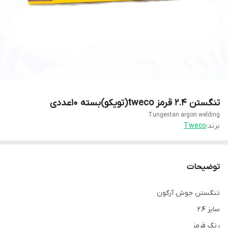
تنگستن 2.4 قرمز tweco(تویکو)بسته 10عددی
Tungestan argon welding
برند:
Tweco
توضیحات
تنگستن جوش آرگون
سایز 2.4
رنگ قرمز