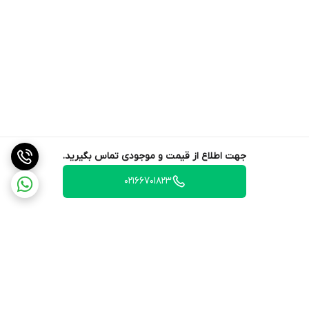
جهت اطلاع از قیمت و موجودی تماس بگیرید.
02166701823