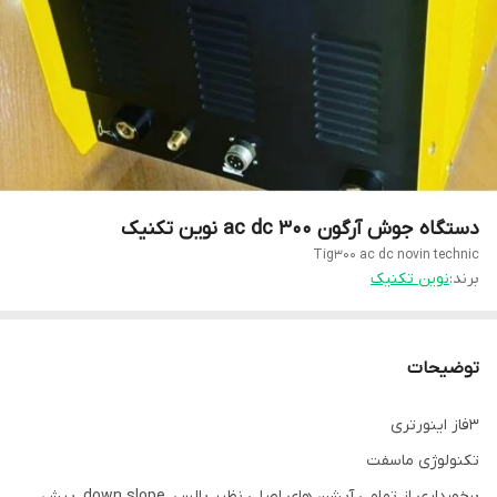
دستگاه جوش آرگون ac dc 300 نوین تکنیک
Tig300 ac dc novin technic
برند:
نوین تکنیک
توضیحات
3فاز اینورتری
تکنولوژی ماسفت
برخورداری از تمامی آپشن های اصلی نظیر پالس، down slope, پیش