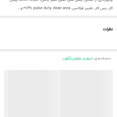
گاز، پس گاز، تغییر فرکانس، 2t/4t, pulse duty, clean area و....
مناسب جوشکاری تمام فلزات رنگی و آلومینیوم
مناسب جوشکاری سرسیلندر به صورت دائم
نظرات
15ماه گارانتی بی قید و شرط
دسته‌بندی
:
اینورتر جوش آرگون