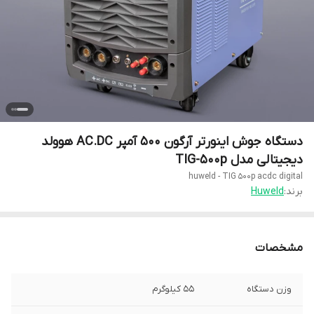
دستگاه جوش اینورتر آرگون 500 آمپر AC.DC هوولد
دیجیتالی مدل TIG-500p
huweld - TIG 500p acdc digital
برند:
Huweld
مشخصات
وزن دستگاه
55 کیلوگرم