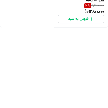
مدل ARC200
14,300,000
10
%
12,800,000
افزودن به سبد