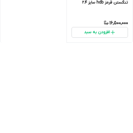
تنگستن قرمز hdb سایز 2.4
16,500,000
افزودن به سبد